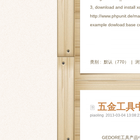
3, download and install 
http://www.phpunit.de/ma
example dowload:base cod
类别 :
默认
（770） |
浏
五金工具
piaoling 2013-03-04 13:08:2
GEDORE工具产品