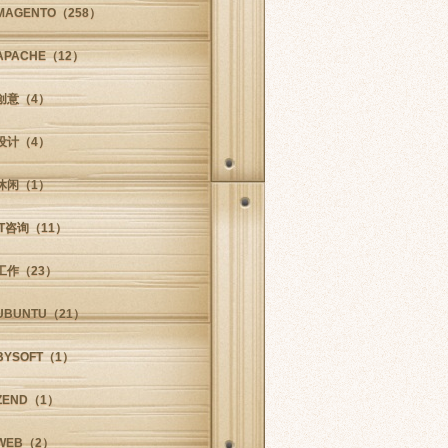
MAGENTO
（258）
APACHE
（12）
创意
（4）
设计
（4）
休闲
（1）
IT咨询
（11）
工作
（23）
UBUNTU
（21）
BYSOFT
（1）
ZEND
（1）
WEB
（2）