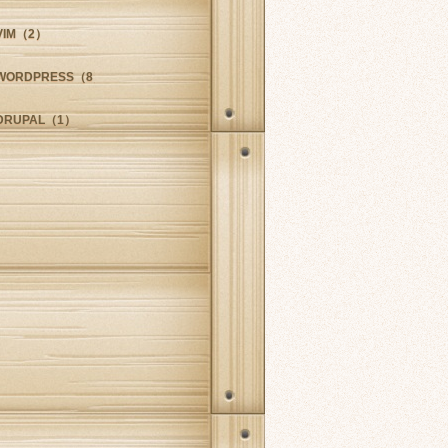
VIM
（2）
WORDPRESS
（8）
DRUPAL
（1）