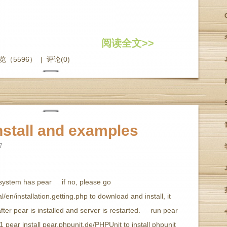
阅读全文>>
览（5596）
|
评论(0)
nstall and examples
7
 system has pear if no, please go
/en/installation.getting.php to download and install, it
 after pear is installed and server is restarted. run pear
1 pear install pear.phpunit.de/PHPUnit to install phpunit