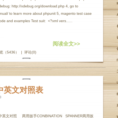
xdebug: http://xdebug.org/download.php 4, go to
nual/ to learn more about phpunit 5, magento test case
e and examples Test suit: <?xml vers......
阅读全文>>
览（5436）
|
评论(0)
中英文对照表
3
中英文对照 两用扳手CONBINATION SPANNER两用扳