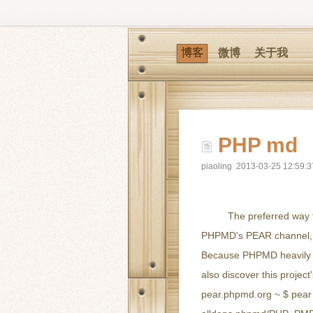
博客
微博
关于我
PHP md
piaoling 2013-03-25 12:59:3
The preferred way 
PHPMD's PEAR channel, wh
Because PHPMD heavily 
also discover this projec
pear.phpmd.org ~ $ pear 