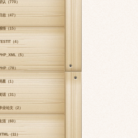
默认
（770）
日志
（47）
感悟
（15）
TESTIT
（4）
PHP_XML
（5）
PHP
（78）
明星
（1）
笑话
（31）
毕业论文
（2）
生活
（60）
HTML
（11）