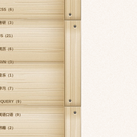
CSS
（6）
考研
（3）
JS
（21）
简历
（6）
SVN
（3）
音乐
（1）
学习
（7）
JQUERY
（9）
英语口语
（9）
书籍
（2）