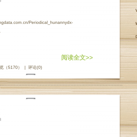
6
ngdata.com.cn/Periodical_hunannydx-
.
阅读全文>>
览（5170）
|
评论(0)
8