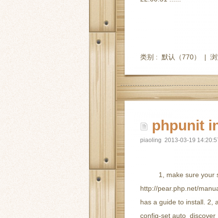
类别 :
默认
（770） |
浏
phpunit i
piaoling 2013-03-19 14:20:5
1, make sure your
http://pear.php.net/manual
has a guide to install. 2,
config-set auto_discover 