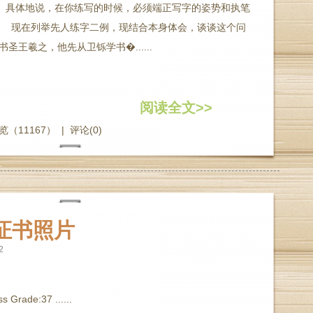
。具体地说，在你练写的时候，必须端正写字的姿势和执笔
 现在列举先人练字二例，现结合本身体会，谈谈这个问
王羲之，他先从卫铄学书�......
阅读全文>>
览（11167）
|
评论(0)
o证书照片
2
s Grade:37 ......