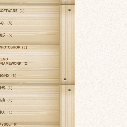
SOFTWARE
（1）
SQL
（5）
娱乐
（5）
PHOTOSHOP
（3）
ZEND
FRAMEWORK
（2）
NGINX
（3）
小说
（1）
名言
（1）
牛人
（1）
MYSQL
（6）