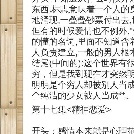
东西.标志意味着一个人的
地涌现,一叠叠钞票付出去,
但有的时候爱情也不例外.
的懂的名词,里面不知道含
人负责建立,一般的男人根
结尾(中间的):这个世界
穷，但是我到现在才突然
明明是个穷人却被别人当
个纯洁的少女被人当成**。
第十七集<精神恋爱>
开头：感情本来就是心理