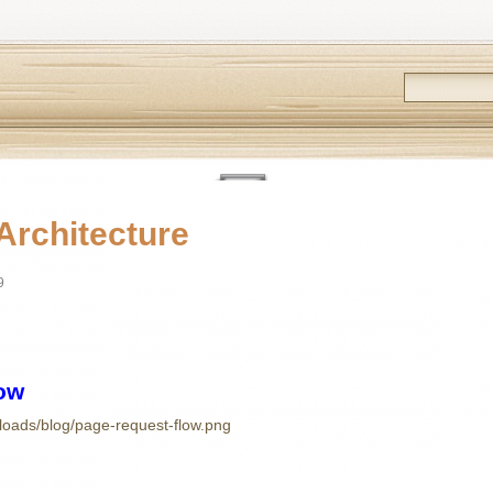
Architecture
9
low