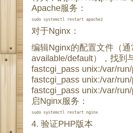
Apache服务：
对于Nginx：
编辑Nginx的配置文件（通常是/e
available/default
fastcgi_pass unix:/var/ru
fastcgi_pass unix:/var/
fastcgi_pass unix:/var/
启Nginx服务：
4. 验证PHP版本