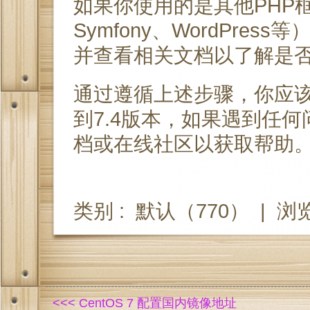
如果你使用的是其他PHP框架
Symfony、WordPres
并查看相关文档以了解是
通过遵循上述步骤，你应该能
到7.4版本，如果遇到任
档或在线社区以获取帮助
类别 :
默认
（770） |
浏览
<<< CentOS 7 配置国内镜像地址