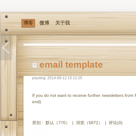
博客
微博
关于我
email template
piaoling
2014-09-12 15:12:25
If you do not want to receive further newsletters from 
end}.
类别 :
默认
（770） |
浏览（5872）
|
评论(0)